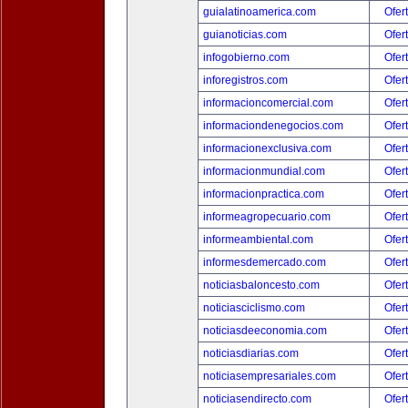
guialatinoamerica.com
Ofer
guianoticias.com
Ofer
infogobierno.com
Ofer
inforegistros.com
Ofer
informacioncomercial.com
Ofer
informaciondenegocios.com
Ofer
informacionexclusiva.com
Ofer
informacionmundial.com
Ofer
informacionpractica.com
Ofer
informeagropecuario.com
Ofer
informeambiental.com
Ofer
informesdemercado.com
Ofer
noticiasbaloncesto.com
Ofer
noticiasciclismo.com
Ofer
noticiasdeeconomia.com
Ofer
noticiasdiarias.com
Ofer
noticiasempresariales.com
Ofer
noticiasendirecto.com
Ofer