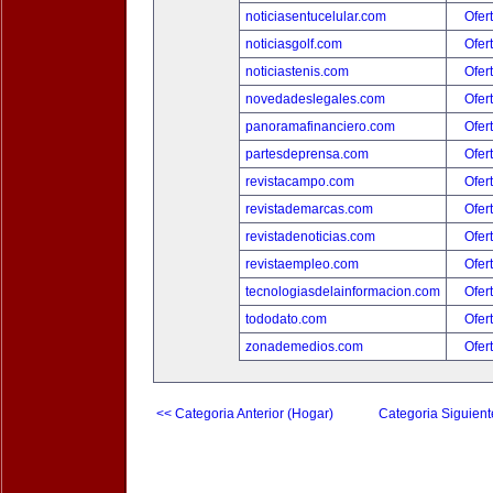
noticiasentucelular.com
Ofer
noticiasgolf.com
Ofer
noticiastenis.com
Ofer
novedadeslegales.com
Ofer
panoramafinanciero.com
Ofer
partesdeprensa.com
Ofer
revistacampo.com
Ofer
revistademarcas.com
Ofer
revistadenoticias.com
Ofer
revistaempleo.com
Ofer
tecnologiasdelainformacion.com
Ofer
tododato.com
Ofer
zonademedios.com
Ofer
<< Categoria Anterior (Hogar)
Categoria Siguient