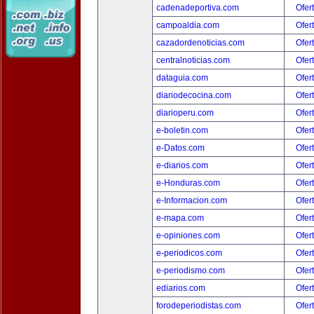
cadenadeportiva.com
Ofer
campoaldia.com
Ofer
cazadordenoticias.com
Ofer
centralnoticias.com
Ofer
dataguia.com
Ofer
diariodecocina.com
Ofer
diarioperu.com
Ofer
e-boletin.com
Ofer
e-Datos.com
Ofer
e-diarios.com
Ofer
e-Honduras.com
Ofer
e-Informacion.com
Ofer
e-mapa.com
Ofer
e-opiniones.com
Ofer
e-periodicos.com
Ofer
e-periodismo.com
Ofer
ediarios.com
Ofer
forodeperiodistas.com
Ofer