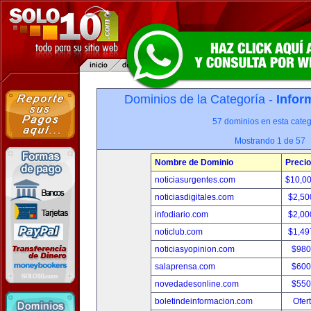
Dominios de la Categoría -
Infor
57 dominios en esta categ
Mostrando 1 de 57
Nombre de Dominio
Precio
noticiasurgentes.com
$10,0
noticiasdigitales.com
$2,50
infodiario.com
$2,00
noticlub.com
$1,49
noticiasyopinion.com
$980
salaprensa.com
$600
novedadesonline.com
$550
boletindeinformacion.com
Ofer