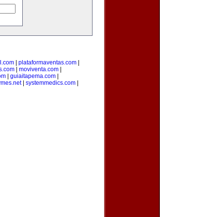
l.com
|
plataformaventas.com
|
s.com
|
moviventa.com
|
com
|
guiaitapema.com
|
ymes.net
|
systemmedics.com
|