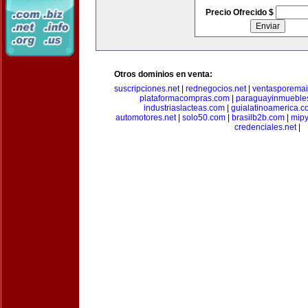
Precio Ofrecido $
Otros dominios en venta:
suscripciones.net
|
rednegocios.net
|
ventasporemai
plataformacompras.com
|
paraguayinmueble
industriaslacteas.com
|
guialatinoamerica.
automotores.net
|
solo50.com
|
brasilb2b.com
|
mip
credenciales.net
|