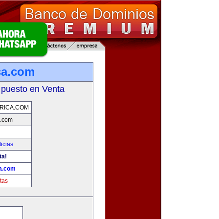
ca.com
 puesto en Venta
RICA.COM
a.com
icias
ta!
ca.com
tas