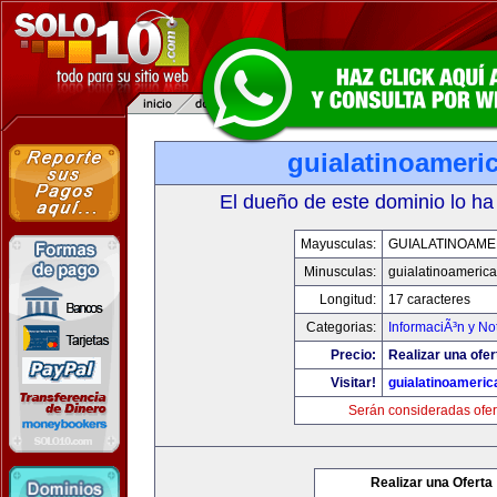
guialatinoameri
El dueño de este dominio lo ha
Mayusculas:
GUIALATINOAME
Minusculas:
guialatinoameric
Longitud:
17 caracteres
Categorias:
InformaciÃ³n y Not
Precio:
Realizar una ofer
Visitar!
guialatinoameri
Serán consideradas ofer
Realizar una Oferta