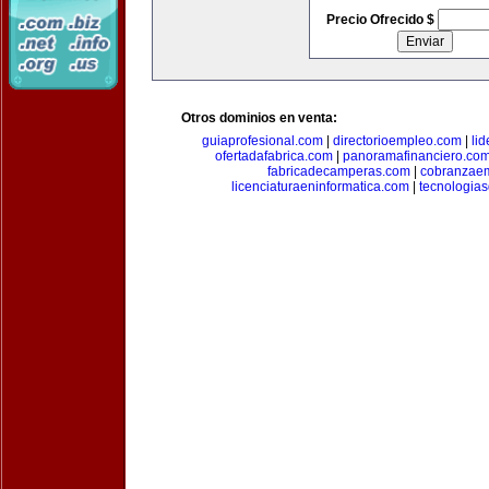
Precio Ofrecido $
Otros dominios en venta:
guiaprofesional.com
|
directorioempleo.com
|
li
ofertadafabrica.com
|
panoramafinanciero.co
fabricadecamperas.com
|
cobranzaem
licenciaturaeninformatica.com
|
tecnologia