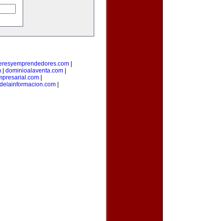
deresyemprendedores.com
|
m
|
dominioalaventa.com
|
presarial.com
|
sdelainformacion.com
|