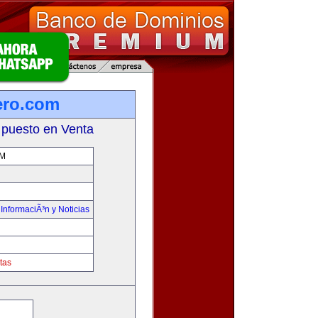
ero.com
 puesto en Venta
OM
,
InformaciÃ³n y Noticias
tas