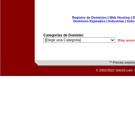
Registro de Dominios
|
Web Hosting
|
D
Dominios Expirados
|
Industrias
|
Indu
Categorías de Dominio:
[Pág. princi
** Precios expre
© 2002/2022 Solo10.com