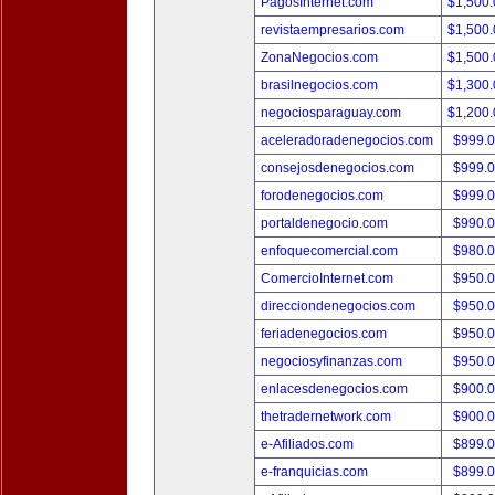
PagosInternet.com
$1,500
revistaempresarios.com
$1,500
ZonaNegocios.com
$1,500
brasilnegocios.com
$1,300
negociosparaguay.com
$1,200
aceleradoradenegocios.com
$999.
consejosdenegocios.com
$999.
forodenegocios.com
$999.
portaldenegocio.com
$990.
enfoquecomercial.com
$980.
ComercioInternet.com
$950.
direcciondenegocios.com
$950.
feriadenegocios.com
$950.
negociosyfinanzas.com
$950.
enlacesdenegocios.com
$900.
thetradernetwork.com
$900.
e-Afiliados.com
$899.
e-franquicias.com
$899.