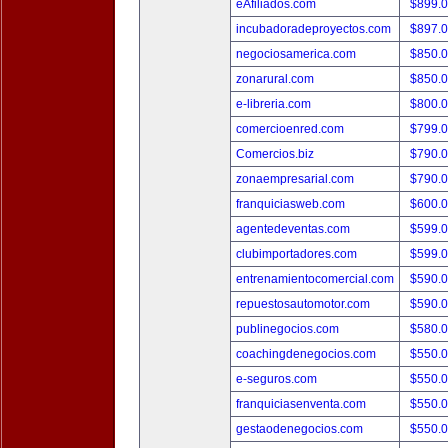
eAfiliados.com
$899.
incubadoradeproyectos.com
$897.
negociosamerica.com
$850.
zonarural.com
$850.
e-libreria.com
$800.
comercioenred.com
$799.
Comercios.biz
$790.
zonaempresarial.com
$790.
franquiciasweb.com
$600.
agentedeventas.com
$599.
clubimportadores.com
$599.
entrenamientocomercial.com
$590.
repuestosautomotor.com
$590.
publinegocios.com
$580.
coachingdenegocios.com
$550.
e-seguros.com
$550.
franquiciasenventa.com
$550.
gestaodenegocios.com
$550.