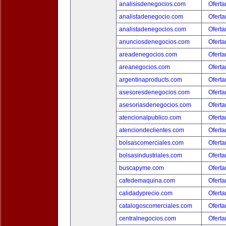
analisisdenegocios.com
Oferta
analistadenegocio.com
Oferta
analistadenegocios.com
Oferta
anunciosdenegocios.com
Oferta
areadenegocios.com
Oferta
areanegocios.com
Oferta
argentinaproducts.com
Oferta
asesoresdenegocios.com
Oferta
asesoriasdenegocios.com
Oferta
atencionalpublico.com
Oferta
atenciondeclientes.com
Oferta
bolsascomerciales.com
Oferta
bolsasindustriales.com
Oferta
buscapyme.com
Oferta
cafedemaquina.com
Oferta
calidadyprecio.com
Oferta
catalogoscomerciales.com
Oferta
centralnegocios.com
Oferta