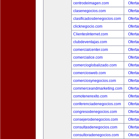
centrodeimagen.com
Oferta
clasenegocios.com
Oferta
clasificadosdenegocios.com
Oferta
clicknegocio.com
Oferta
ClientesInternet.com
Oferta
clubdeventajas.com
Oferta
comercialcenter.com
Oferta
comercialice.com
Oferta
comercioglobalizado.com
Oferta
comerciosweb.com
Oferta
comerciosynegocios.com
Oferta
commerceandmarketing.com
Oferta
comotenerexito.com
Oferta
conferenciadenegocios.com
Oferta
congresodenegocios.com
Oferta
consejerodenegocios.com
Oferta
consultasdenegocios.com
Oferta
consultoradenegocios.com
Oferta