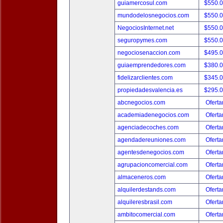
guiamercosul.com
$550.
mundodelosnegocios.com
$550.
NegociosInternet.net
$550.
seguropymes.com
$550.
negociosenaccion.com
$495.
guiaemprendedores.com
$380.
fidelizarclientes.com
$345.
propiedadesvalencia.es
$295.
abcnegocios.com
Oferta
academiadenegocios.com
Oferta
agenciadecoches.com
Oferta
agendadereuniones.com
Oferta
agentesdenegocios.com
Oferta
agrupacioncomercial.com
Oferta
almaceneros.com
Oferta
alquilerdestands.com
Oferta
alquileresbrasil.com
Oferta
ambitocomercial.com
Oferta