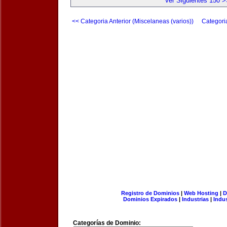
Ver Siguientes 150 >
<< Categoria Anterior (Miscelaneas (varios))
Categori
Registro de Dominios
|
Web Hosting
|
D
Dominios Expirados
|
Industrias
|
Indu
Categorías de Dominio: