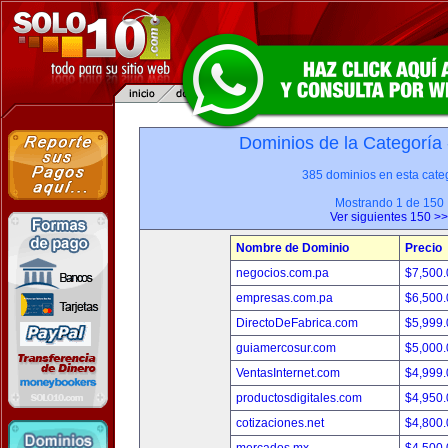
Dominios de la Categoría
385 dominios en esta categ
Mostrando 1 de 150
Ver siguientes 150 >>
Nombre de Dominio
Precio
negocios.com.pa
$7,500
empresas.com.pa
$6,500
DirectoDeFabrica.com
$5,999
guiamercosur.com
$5,000
VentasInternet.com
$4,999
productosdigitales.com
$4,950
cotizaciones.net
$4,800