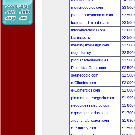
mercados.mx
$4,500
meusnegocios.com
$3,500
propiedadesmiramar.com
$3,500
tuemprendimiento.com
$3,500
infocomerciales.com
$3,000
business.uy
$2,500
meetingsbydesign.com
$2,500
negocios.uy
$2,500
propiedadesmadrid.es
$2,500
PublicidadGratis.com
$2,500
seunegocio.com
$2,500
e-Clientes.com
$2,000
e-Comercios.com
$2,000
plataformadenegocio.com
$1,999
negocioestrategico.com
$1,800
expoempresarios.com
$1,700
argentinaforexport.com
$1,680
e-Publicity.com
$1,500