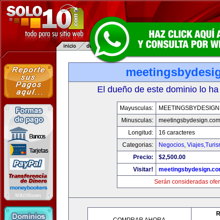
meetingsbydesi
El dueño de este dominio lo ha
Mayusculas:
MEETINGSBYDESIGN
Minusculas:
meetingsbydesign.co
Longitud:
16 caracteres
Categorias:
Negocios
,
Viajes,Turi
Precio:
$2,500.00
Visitar!
meetingsbydesign.c
Serán consideradas ofer
R