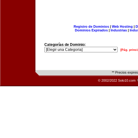
Registro de Dominios
|
Web Hosting
|
D
Dominios Expirados
|
Industrias
|
Indu
Categorías de Dominio:
[Pág. princi
** Precios expre
© 2002/2022 Solo10.com