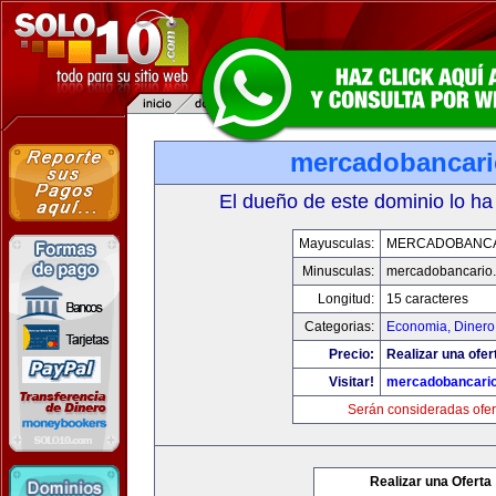
mercadobancar
El dueño de este dominio lo ha
Mayusculas:
MERCADOBANCA
Minusculas:
mercadobancario
Longitud:
15 caracteres
Categorias:
Economia, Dinero
Precio:
Realizar una ofer
Visitar!
mercadobancari
Serán consideradas ofer
Realizar una Oferta