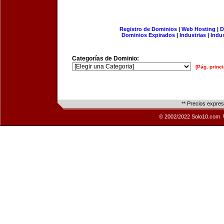
Registro de Dominios
|
Web Hosting
|
D
Dominios Expirados
|
Industrias
|
Indu
Categorías de Dominio:
[Pág. princi
** Precios expre
© 2002/2022 Solo10.com