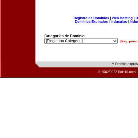
Registro de Dominios
|
Web Hosting
|
D
Dominios Expirados
|
Industrias
|
Indu
Categorías de Dominio:
[Pág. princi
** Precios expre
© 2002/2022 Solo10.com