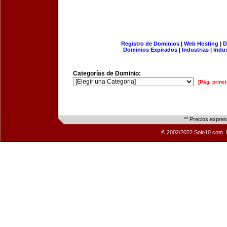
Registro de Dominios
|
Web Hosting
|
D
Dominios Expirados
|
Industrias
|
Indu
Categorías de Dominio:
[Pág. princi
** Precios expre
© 2002/2022 Solo10.com