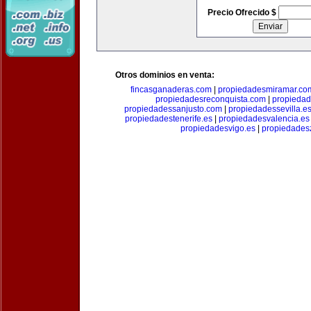
Precio Ofrecido $
Otros dominios en venta:
fincasganaderas.com
|
propiedadesmiramar.co
propiedadesreconquista.com
|
propiedad
propiedadessanjusto.com
|
propiedadessevilla.e
propiedadestenerife.es
|
propiedadesvalencia.es
propiedadesvigo.es
|
propiedades