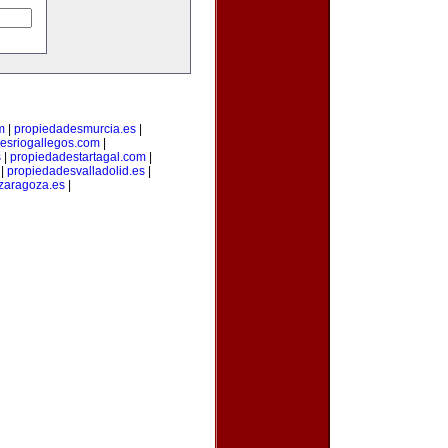
m
|
propiedadesmurcia.es
|
esriogallegos.com
|
s
|
propiedadestartagal.com
|
|
propiedadesvalladolid.es
|
zaragoza.es
|