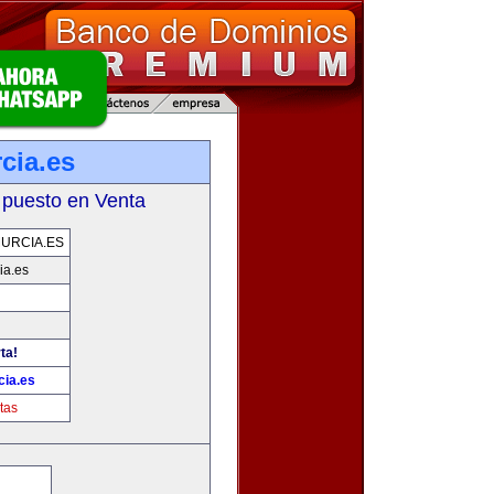
cia.es
 puesto en Venta
URCIA.ES
ia.es
ta!
ia.es
tas