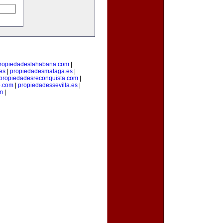
ropiedadeslahabana.com
|
es
|
propiedadesmalaga.es
|
propiedadesreconquista.com
|
o.com
|
propiedadessevilla.es
|
om
|