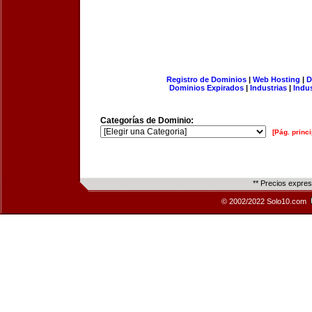
Registro de Dominios
|
Web Hosting
|
D
Dominios Expirados
|
Industrias
|
Indu
Categorías de Dominio:
[Pág. princi
** Precios expre
© 2002/2022 Solo10.com