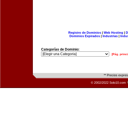
Registro de Dominios
|
Web Hosting
|
D
Dominios Expirados
|
Industrias
|
Indu
Categorías de Dominio:
[Pág. princi
** Precios expre
© 2002/2022 Solo10.com