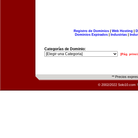
Registro de Dominios
|
Web Hosting
|
D
Dominios Expirados
|
Industrias
|
Indu
Categorías de Dominio:
[Pág. princi
** Precios expre
© 2002/2022 Solo10.com