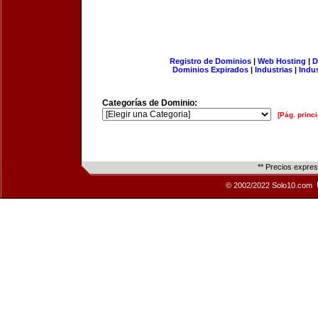
Registro de Dominios
|
Web Hosting
|
D
Dominios Expirados
|
Industrias
|
Indu
Categorías de Dominio:
[Pág. princi
** Precios expre
© 2002/2022 Solo10.com