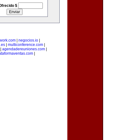
Ofrecido $
twork.com
|
negocios.io
|
.es
|
multiconference.com
|
|
agendadereuniones.com
|
ataformaventas.com
|