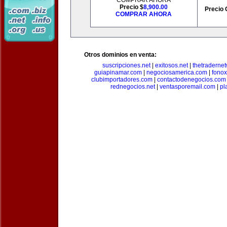
COMPRAR AHORA
Precio $
8,900.00
Precio 
COMPRAR AHORA
Otros dominios en venta:
suscripciones.net
|
exitosos.net
|
thetraderne
guiapinamar.com
|
negociosamerica.com
|
fonox
clubimportadores.com
|
contactodenegocios.com
rednegocios.net
|
ventasporemail.com
|
pl