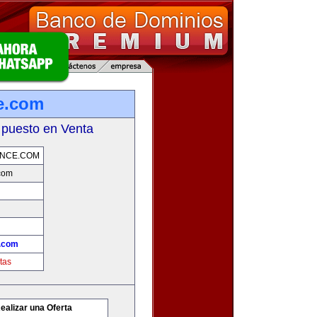
e.com
 puesto en Venta
ENCE.COM
.com
e.com
tas
ealizar una Oferta