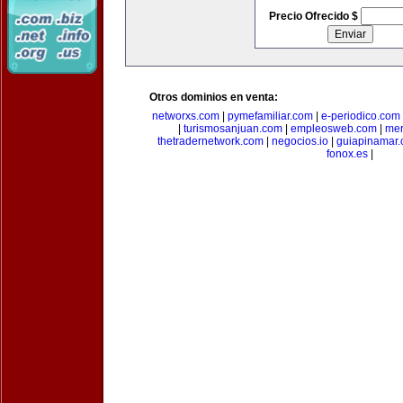
Precio Ofrecido $
Otros dominios en venta:
networxs.com
|
pymefamiliar.com
|
e-periodico.com
|
turismosanjuan.com
|
empleosweb.com
|
mer
thetradernetwork.com
|
negocios.io
|
guiapinamar
fonox.es
|