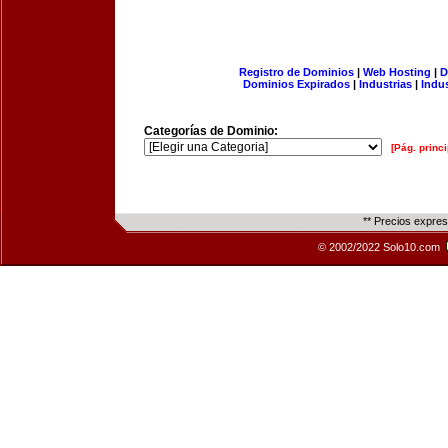
Registro de Dominios
|
Web Hosting
|
D
Dominios Expirados
|
Industrias
|
Indu
Categorías de Dominio:
[Pág. princi
** Precios expre
© 2002/2022 Solo10.com