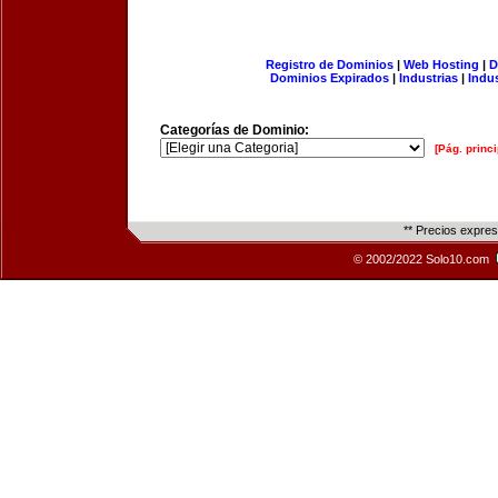
Registro de Dominios
|
Web Hosting
|
D
Dominios Expirados
|
Industrias
|
Indu
Categorías de Dominio:
[Pág. princi
** Precios expre
© 2002/2022 Solo10.com