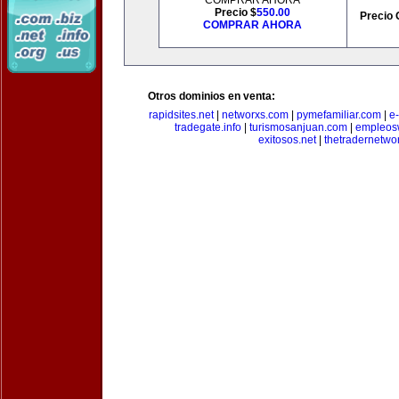
COMPRAR AHORA
Precio $
550.00
Precio 
COMPRAR AHORA
Otros dominios en venta:
rapidsites.net
|
networxs.com
|
pymefamiliar.com
|
e
tradegate.info
|
turismosanjuan.com
|
empleos
exitosos.net
|
thetradernetwo