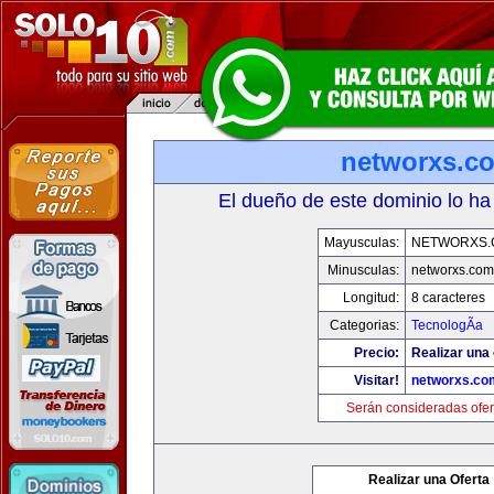
networxs.c
El dueño de este dominio lo ha
Mayusculas:
NETWORXS.
Minusculas:
networxs.com
Longitud:
8 caracteres
Categorias:
TecnologÃ­a
Precio:
Realizar una 
Visitar!
networxs.co
Serán consideradas ofer
Realizar una Oferta