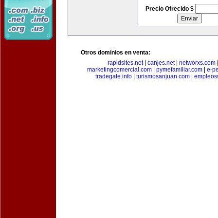
Precio Ofrecido $
Otros dominios en venta:
rapidsites.net
|
canjes.net
|
networxs.com
marketingcomercial.com
|
pymefamiliar.com
|
e-pe
tradegate.info
|
turismosanjuan.com
|
empleos