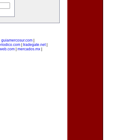
|
guiamercosur.com
|
riodico.com
|
tradegate.net
|
web.com
|
mercados.mx
|