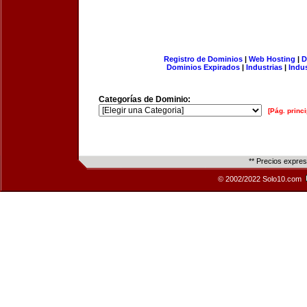
Registro de Dominios
|
Web Hosting
|
D
Dominios Expirados
|
Industrias
|
Indu
Categorías de Dominio:
[Pág. princi
** Precios expre
© 2002/2022 Solo10.com