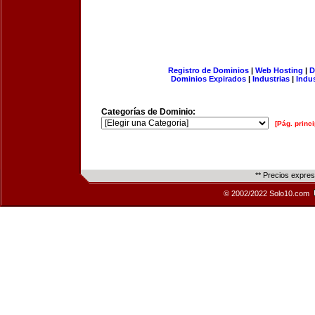
Registro de Dominios
|
Web Hosting
|
D
Dominios Expirados
|
Industrias
|
Indu
Categorías de Dominio:
[Pág. princi
** Precios expre
© 2002/2022 Solo10.com