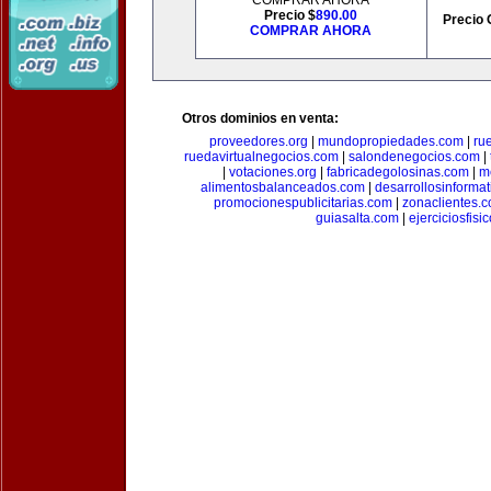
COMPRAR AHORA
Precio $
890.00
Precio 
COMPRAR AHORA
Otros dominios en venta:
proveedores.org
|
mundopropiedades.com
|
ru
ruedavirtualnegocios.com
|
salondenegocios.com
|
|
votaciones.org
|
fabricadegolosinas.com
|
m
alimentosbalanceados.com
|
desarrollosinforma
promocionespublicitarias.com
|
zonaclientes.
guiasalta.com
|
ejerciciosfisi