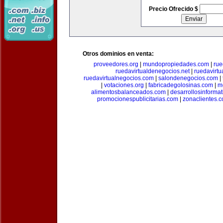
Precio Ofrecido $
Otros dominios en venta:
proveedores.org
|
mundopropiedades.com
|
rue
ruedavirtualdenegocios.net
|
ruedavirtu
ruedavirtualnegocios.com
|
salondenegocios.com
|
|
votaciones.org
|
fabricadegolosinas.com
|
m
alimentosbalanceados.com
|
desarrollosinforma
promocionespublicitarias.com
|
zonaclientes.