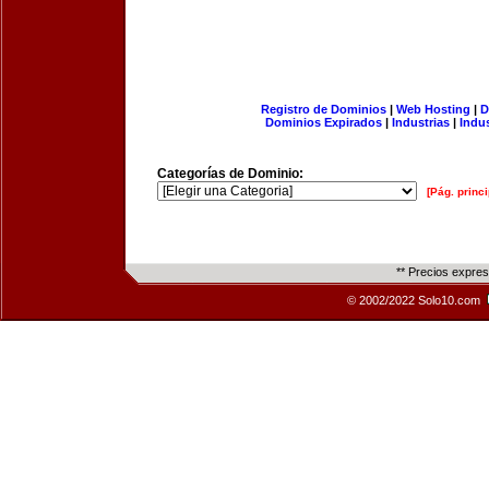
Registro de Dominios
|
Web Hosting
|
D
Dominios Expirados
|
Industrias
|
Indu
Categorías de Dominio:
[Pág. princi
** Precios expre
© 2002/2022 Solo10.com