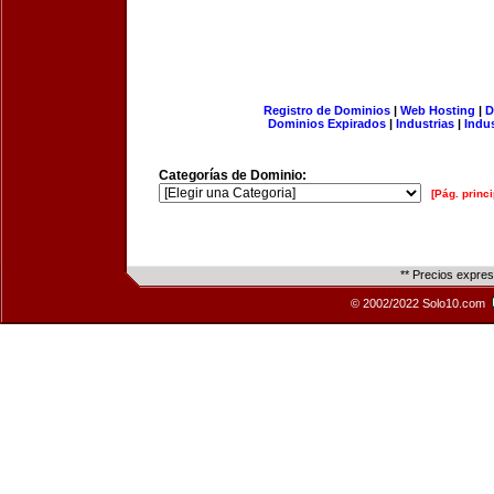
Registro de Dominios
|
Web Hosting
|
D
Dominios Expirados
|
Industrias
|
Indu
Categorías de Dominio:
[Pág. princi
** Precios expre
© 2002/2022 Solo10.com