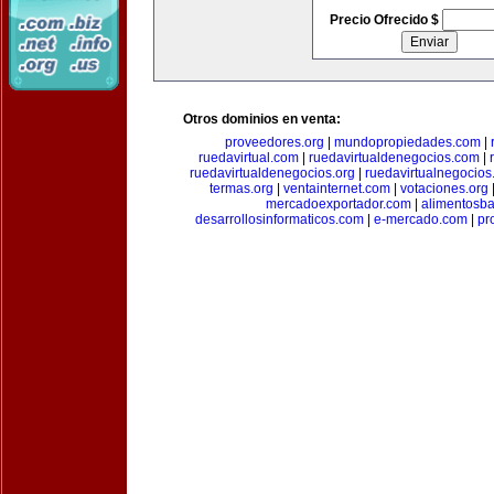
Precio Ofrecido $
Otros dominios en venta:
proveedores.org
|
mundopropiedades.com
|
ruedavirtual.com
|
ruedavirtualdenegocios.com
|
ruedavirtualdenegocios.org
|
ruedavirtualnegocios
termas.org
|
ventainternet.com
|
votaciones.org
mercadoexportador.com
|
alimentosb
desarrollosinformaticos.com
|
e-mercado.com
|
pr