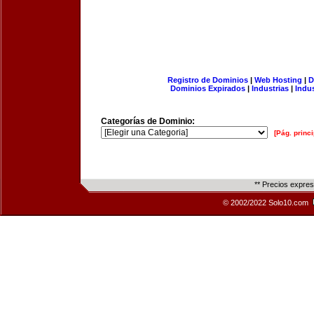
Registro de Dominios
|
Web Hosting
|
D
Dominios Expirados
|
Industrias
|
Indu
Categorías de Dominio:
[Pág. princi
** Precios expre
© 2002/2022 Solo10.com