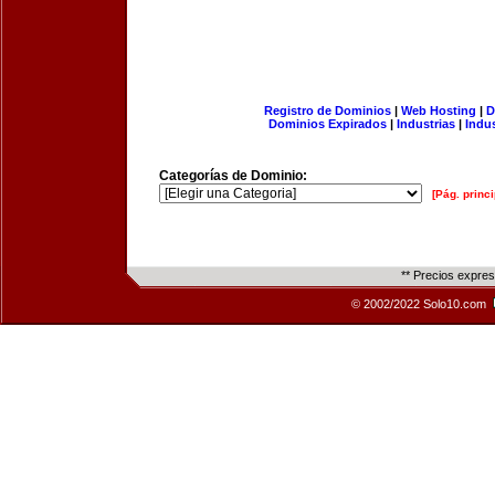
Registro de Dominios
|
Web Hosting
|
D
Dominios Expirados
|
Industrias
|
Indu
Categorías de Dominio:
[Pág. princi
** Precios expre
© 2002/2022 Solo10.com