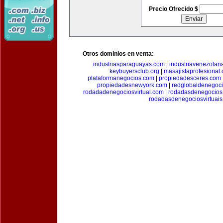
Precio Ofrecido $
Otros dominios en venta:
industriasparaguayas.com
|
industriavenezolan
keybuyersclub.org
|
masajistaprofesional
plataformanegocios.com
|
propiedadesceres.com
propiedadesnewyork.com
|
redglobaldenegoc
rodadadenegociosvirtual.com
|
rodadasdenegocios
rodadasdenegociosvirtuai