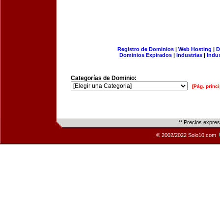
Registro de Dominios
|
Web Hosting
|
D
Dominios Expirados
|
Industrias
|
Indu
Categorías de Dominio:
[Pág. princi
** Precios expre
© 2002/2022 Solo10.com