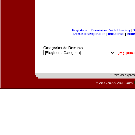
Registro de Dominios
|
Web Hosting
|
D
Dominios Expirados
|
Industrias
|
Indu
Categorías de Dominio:
[Pág. princi
** Precios expre
© 2002/2022 Solo10.com