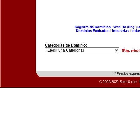
Registro de Dominios
|
Web Hosting
|
D
Dominios Expirados
|
Industrias
|
Indu
Categorías de Dominio:
[Pág. princi
** Precios expre
© 2002/2022 Solo10.com