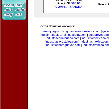
COMPRAR AHORA
Precio $
8,500.00
Precio 
COMPRAR AHORA
Otros dominios en venta:
creatujuego.com
|
guiacomercioexterior.com
|
guiae
guiainmuebles.net
|
guiajujuy.com
|
guiaproveedor
industriaecuatoriana.com
|
industriamexicana.
industriasforestales.com
|
industriasmexico.com
industriasparaguayas.com
|
industriavenezolan