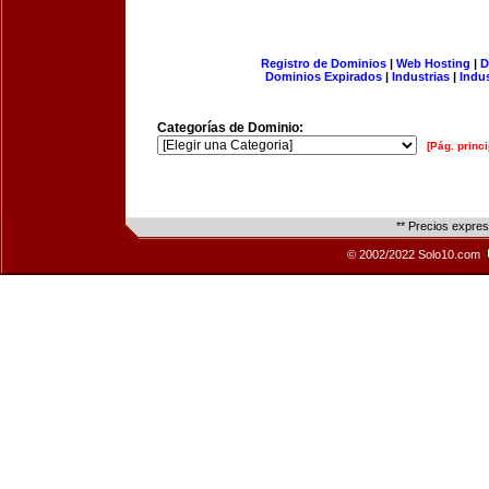
Registro de Dominios
|
Web Hosting
|
D
Dominios Expirados
|
Industrias
|
Indu
Categorías de Dominio:
[Pág. princi
** Precios expre
© 2002/2022 Solo10.com