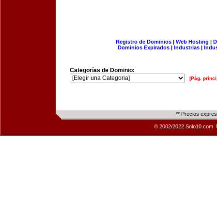
Registro de Dominios
|
Web Hosting
|
D
Dominios Expirados
|
Industrias
|
Indu
Categorías de Dominio:
[Pág. princi
** Precios expre
© 2002/2022 Solo10.com