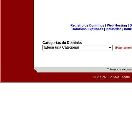
Registro de Dominios
|
Web Hosting
|
D
Dominios Expirados
|
Industrias
|
Indu
Categorías de Dominio:
[Pág. princi
** Precios expre
© 2002/2022 Solo10.com