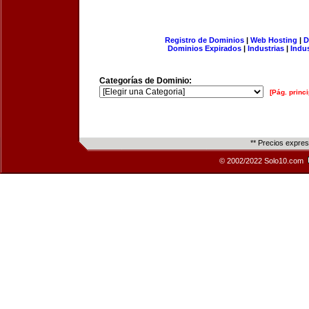
Registro de Dominios
|
Web Hosting
|
D
Dominios Expirados
|
Industrias
|
Indu
Categorías de Dominio:
[Pág. princi
** Precios expre
© 2002/2022 Solo10.com