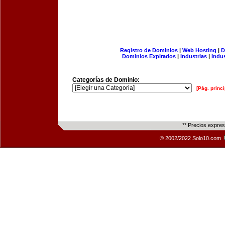
Registro de Dominios
|
Web Hosting
|
D
Dominios Expirados
|
Industrias
|
Indu
Categorías de Dominio:
[Pág. princi
** Precios expre
© 2002/2022 Solo10.com