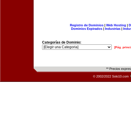
Registro de Dominios
|
Web Hosting
|
D
Dominios Expirados
|
Industrias
|
Indu
Categorías de Dominio:
[Pág. princi
** Precios expre
© 2002/2022 Solo10.com