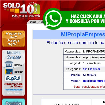
MiPropiaEmpre
El dueño de este dominio lo ha
Mayusculas:
MIPROPIAEMPR
Minusculas:
mipropiaempres
Longitud:
15 caracteres
Categorias:
Sin Clasificar
Precio:
$1,980.00
Visitar!
mipropiaempre
Serán consideradas ofer
R