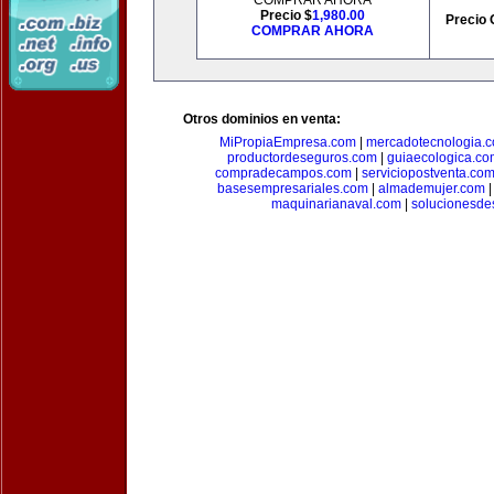
COMPRAR AHORA
Precio $
1,980.00
Precio 
COMPRAR AHORA
Otros dominios en venta:
MiPropiaEmpresa.com
|
mercadotecnologia.
productordeseguros.com
|
guiaecologica.co
compradecampos.com
|
serviciopostventa.co
basesempresariales.com
|
almademujer.com
maquinarianaval.com
|
solucionesde