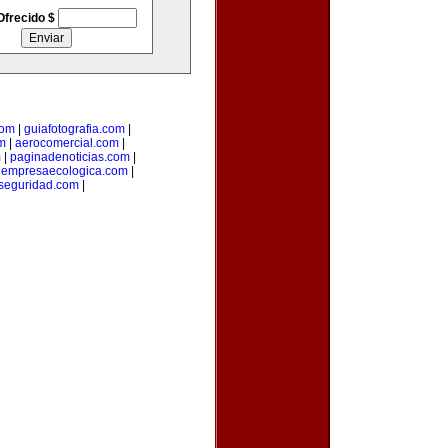
Ofrecido $
com
|
guiafotografia.com
|
m
|
aerocomercial.com
|
m
|
paginadenoticias.com
|
|
empresaecologica.com
|
seguridad.com
|