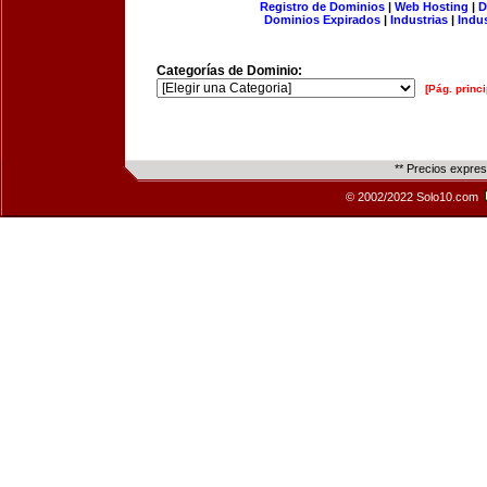
Registro de Dominios
|
Web Hosting
|
D
Dominios Expirados
|
Industrias
|
Indu
Categorías de Dominio:
[Pág. princi
** Precios expre
© 2002/2022 Solo10.com