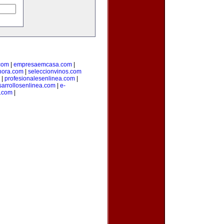
com
|
empresaemcasa.com
|
ahora.com
|
seleccionvinos.com
|
profesionalesenlinea.com
|
sarrollosenlinea.com
|
e-
s.com
|