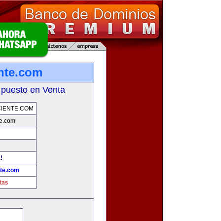
ente.com
 puesto en Venta
CIENTE.COM
te.com
!
nte.com
tas