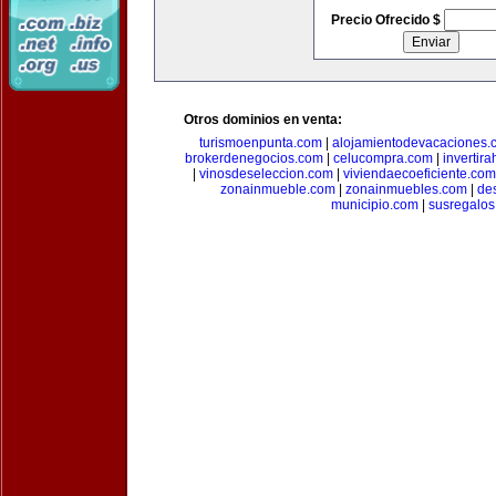
Precio Ofrecido $
Otros dominios en venta:
turismoenpunta.com
|
alojamientodevacaciones.
brokerdenegocios.com
|
celucompra.com
|
invertir
|
vinosdeseleccion.com
|
viviendaecoeficiente.com
zonainmueble.com
|
zonainmuebles.com
|
de
municipio.com
|
susregalo