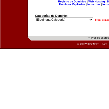
Registro de Dominios
|
Web Hosting
|
D
Dominios Expirados
|
Industrias
|
Indu
Categorías de Dominio:
[Pág. princi
** Precios expre
© 2002/2022 Solo10.com