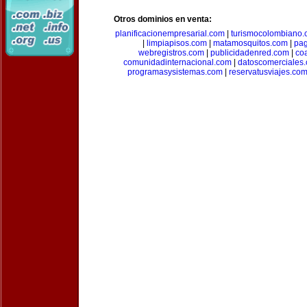
Otros dominios en venta:
planificacionempresarial.com
|
turismocolombiano
|
limpiapisos.com
|
matamosquitos.com
|
pag
webregistros.com
|
publicidadenred.com
|
co
comunidadinternacional.com
|
datoscomerciales
programasysistemas.com
|
reservatusviajes.co