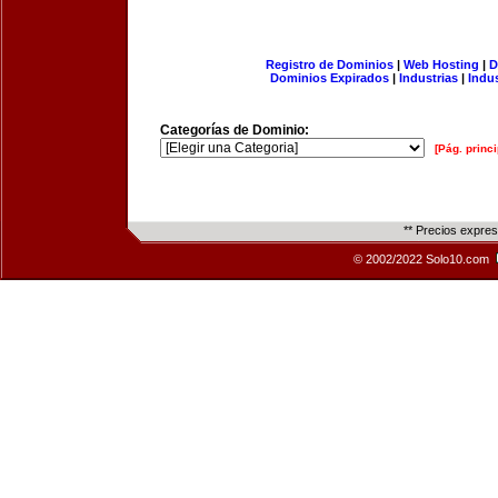
Registro de Dominios
|
Web Hosting
|
D
Dominios Expirados
|
Industrias
|
Indu
Categorías de Dominio:
[Pág. princi
** Precios expre
© 2002/2022 Solo10.com