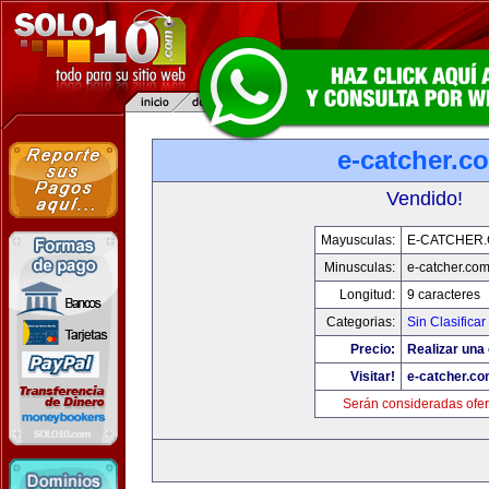
e-catcher.c
Vendido!
Mayusculas:
E-CATCHER
Minusculas:
e-catcher.co
Longitud:
9 caracteres
Categorias:
Sin Clasificar
Precio:
Realizar una 
Visitar!
e-catcher.c
Serán consideradas ofer