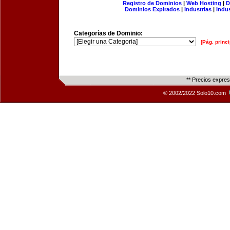
Registro de Dominios
|
Web Hosting
|
D
Dominios Expirados
|
Industrias
|
Indu
Categorías de Dominio:
[Pág. princi
** Precios expre
© 2002/2022 Solo10.com