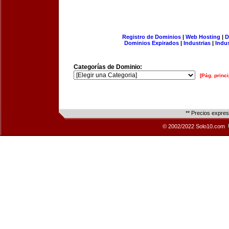
Registro de Dominios
|
Web Hosting
|
D
Dominios Expirados
|
Industrias
|
Indu
Categorías de Dominio:
[Pág. princi
** Precios expre
© 2002/2022 Solo10.com