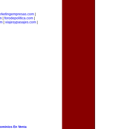
rketingempresas.com
|
m
|
forodepolitica.com
|
om
|
viajesypasajes.com
|
ominios En Venta