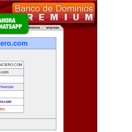
iero.com
NCIERO.COM
ro.com
Finanzas
ero.com
tas