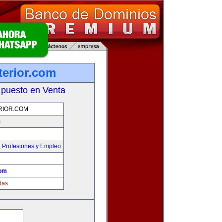
terior.com
 puesto en Venta
RIOR.COM
m
,
Profesiones y Empleo
com
tas