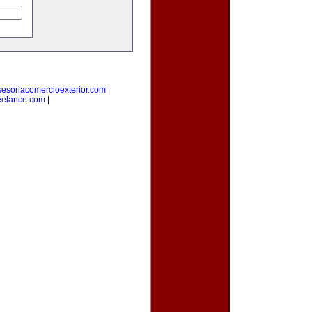
sesoriacomercioexterior.com
|
eelance.com
|