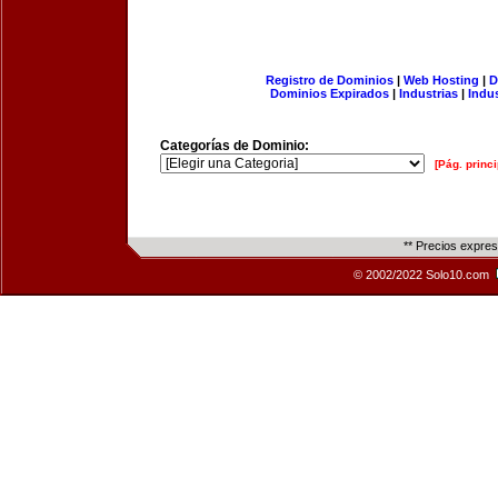
Registro de Dominios
|
Web Hosting
|
D
Dominios Expirados
|
Industrias
|
Indu
Categorías de Dominio:
[Pág. princi
** Precios expre
© 2002/2022 Solo10.com