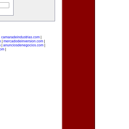
|
camaradeindustrias.com
|
m
|
mercadodeinversion.com
|
m
|
anunciosdenegocios.com
|
com
|