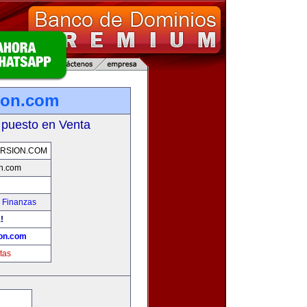
ion.com
 puesto en Venta
RSION.COM
n.com
 Finanzas
!
on.com
tas