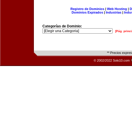
Registro de Dominios
|
Web Hosting
|
D
Dominios Expirados
|
Industrias
|
Indu
Categorías de Dominio:
[Pág. princi
** Precios expre
© 2002/2022 Solo10.com