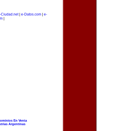
-Ciudad.net
|
e-Datos.com
|
e-
om
|
ominios En Venta
strias Argentinas