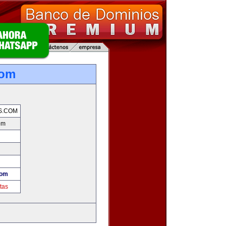
com
S.COM
om
com
tas