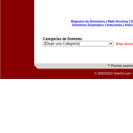
Registro de Dominios
|
Web Hosting
|
D
Dominios Expirados
|
Industrias
|
Indu
Categorías de Dominio:
[Pág. princi
** Precios expre
© 2002/2022 Solo10.com