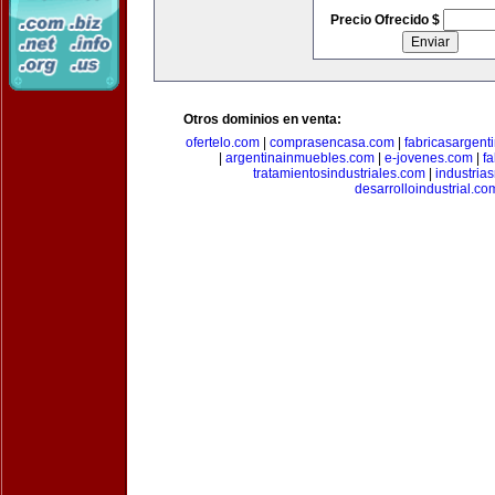
Precio Ofrecido $
Otros dominios en venta:
ofertelo.com
|
comprasencasa.com
|
fabricasargent
|
argentinainmuebles.com
|
e-jovenes.com
|
fa
tratamientosindustriales.com
|
industria
desarrolloindustrial.co