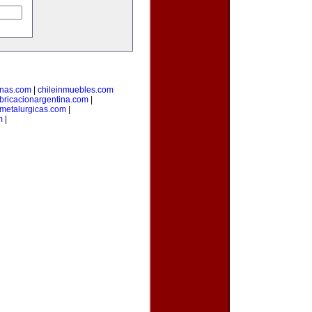
inas.com
|
chileinmuebles.com
bricacionargentina.com
|
smetalurgicas.com
|
m
|